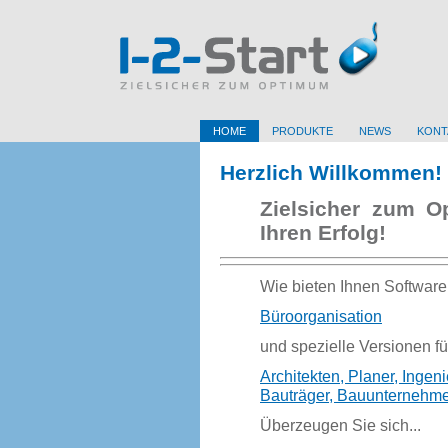
HOME
PRODUKTE
NEWS
KONT
Herzlich Willkommen!
Zielsicher zum O
Ihren Erfolg!
Wie bieten Ihnen Software 
Büroorganisation
und spezielle Versionen f
Architekten, Planer, Inge
Bauträger, Bauunternehme
Überzeugen Sie sich...