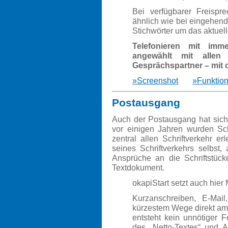
Bei verfügbarer Freispre
ähnlich wie bei eingehen
Stichwörter um das aktuel
Telefonieren mit imme
angewählt mit allen
Gesprächspartner – mit 
»Screenshot
»Funktion
Postausgang
Auch der Postausgang hat sich 
vor einigen Jahren wurden Sc
zentral allen Schriftverkehr er
seines Schriftverkehrs selbst,
Ansprüche an die Schriftstück
Textdokument.
okapiStart
setzt auch hier
Kurzanschreiben, E-Mai
kürzestem Wege direkt am 
entsteht kein unnötiger 
des „Netto-Textes“ und 