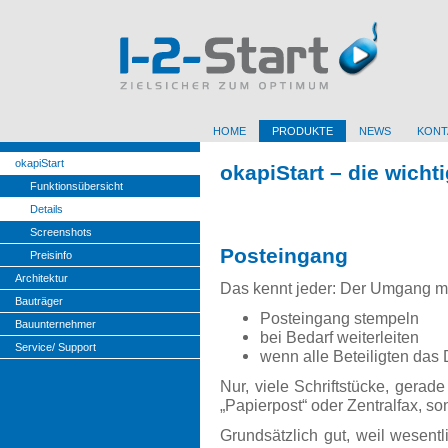
HOME
PRODUKTE
NEWS
KONT
okapiStart
okapiStart – die wicht
Funktionsübersicht
Details
Screenshots
Posteingang
Preisinfo
Architektur
Das kennt jeder: Der Umgang mit
Bauträger
Posteingang stempeln
Bauunternehmer
bei Bedarf weiterleiten
Service/ Support
wenn alle Beteiligten da
Nur, viele Schriftstücke, gerade
„Papierpost“ oder Zentralfax, s
Grundsätzlich gut, weil wesentl