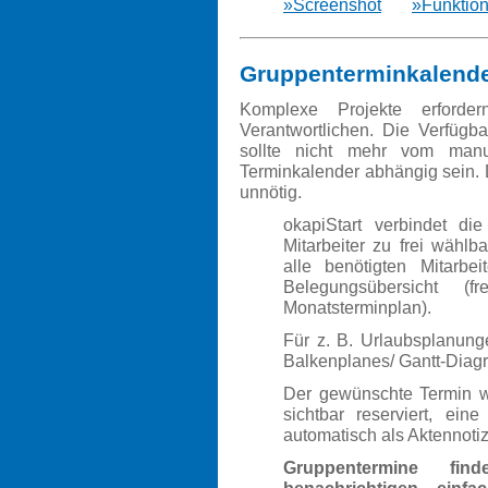
»Screenshot
»Funktion
Gruppenterminkalend
Komplexe Projekte erforde
Verantwortlichen. Die Verfügb
sollte nicht mehr vom manue
Terminkalender abhängig sein. Di
unnötig.
okapiStart
verbindet die
Mitarbeiter zu frei wähl
alle benötigten Mitarbeit
Belegungsübersicht (
Monatsterminplan).
Für z. B. Urlaubsplanung
Balkenplanes/ Gantt-Diag
Der gewünschte Termin wir
sichtbar reserviert, ein
automatisch als Aktennotiz
Gruppentermine fin