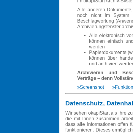
im okapiStart Archiv-Syst
Alle anderen Dokumente,
noch nicht im System 
Beschlagwortung (Anwende
Archivierungsfenster archi
Alle elektronisch vo
können einfach und
werden
Papierdokumente (wie
können über handel
und archiviert werde
Archivieren und Bes
Verträge – denn Vollständ
»Screenshot
»Funktion
Datenschutz, Datenha
Wir sehen okapiStart als Ihre zu
die mit Ihnen zusammen arbeit
dass alle Informationen offen 
funktionieren. Dieses ermöglic