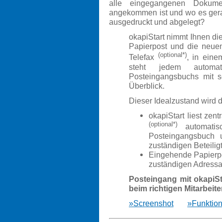
alle eingegangenen Dokum
angekommen ist und wo es gerad
ausgedruckt und abgelegt?
okapiStart
nimmt Ihnen die
Papierpost und die neue
(
optional*
)
Telefax
, in ein
steht jedem automa
Posteingangsbuchs mit s
Überblick.
Dieser Idealzustand wird
okapiStart liest zen
(
optional*
)
automatisc
Posteingangsbuch 
zuständigen Beteilig
Eingehende Papierpo
zuständigen Adressa
Posteingang mit okapiSt
beim richtigen Mitarbeite
»Screenshot
»Funktion