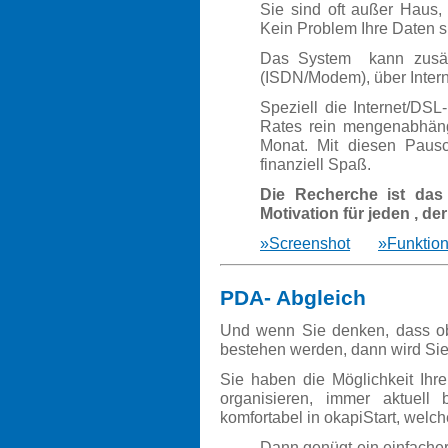
Sie sind oft außer Haus,
Kein Problem Ihre Daten s
Das System kann zusätzl
(ISDN/Modem), über Inter
Speziell die Internet/DSL-
Rates rein mengenabhäng
Monat. Mit diesen Pausc
finanziell Spaß.
Die Recherche ist das
Motivation für jeden , de
»Screenshot
»Funktion
PDA- Abgleich
Und wenn Sie denken, dass ob
bestehen werden, dann wird Sie 
Sie haben die Möglichkeit Ihre
organisieren, immer aktuell
komfortabel in okapiStart, welch
Dann genügt ein einfacher