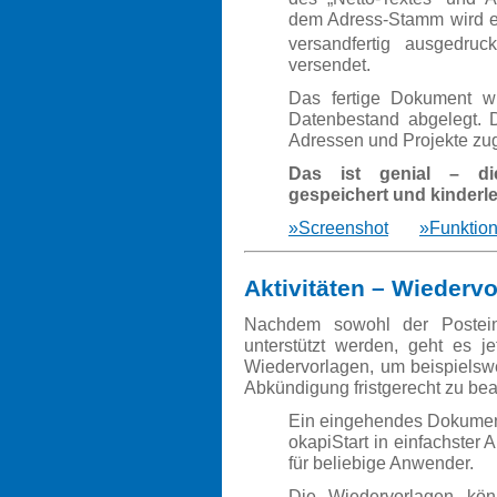
dem Adress-Stamm wird ein
versandfertig ausgedr
versendet.
Das fertige Dokument wi
Datenbestand abgelegt. 
Adressen und Projekte zu
Das ist genial – di
gespeichert und kinderle
»Screenshot
»Funktion
Aktivitäten – Wiederv
Nachdem sowohl der Postein
unterstützt werden, geht es j
Wiedervorlagen, um beispielsw
Abkündigung fristgerecht zu bea
Ein eingehendes Dokument,
okapiStart
in einfachster 
für beliebige Anwender.
Die Wiedervorlagen könn